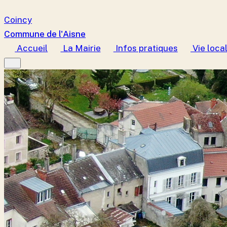
Coincy
Commune de l'Aisne
Accueil
La Mairie
Infos pratiques
Vie loca